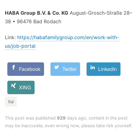
HABA Group B.V. & Co. KG
August-Grosch-Straße 28–
38 • 96476 Bad Rodach
Link:
https://habafamilygroup.com/en/work-with-
us/job-portal
Facebook
Twitter
LinkedIn
XING
Sql
This post was published
929
days ago, content in the post
may be inaccurate, even wrong now, please take risk yourself.