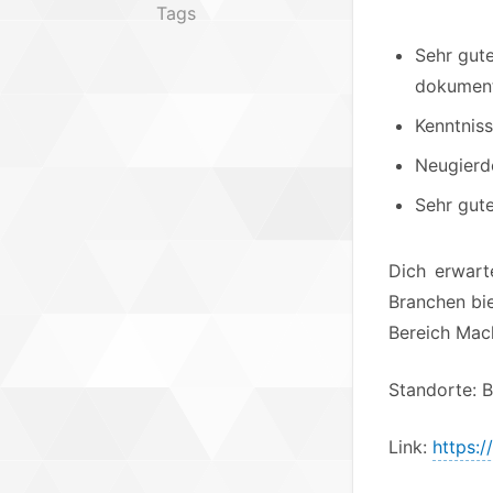
Tags
Sehr gut
dokument
Kenntnis
Neugierd
Sehr gute
Dich erwart
Branchen bi
Bereich Mac
Standorte: B
Link:
https:/