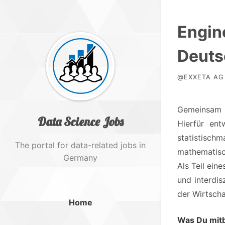
Engin
Deuts
@EXXETA AG 
Gemeinsam m
Data Science Jobs
Hierfür en
statistisch
The portal for data-related jobs in
mathematisc
Germany
Als Teil eine
und interdi
der Wirtscha
Home
Was Du mitb