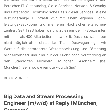
Bereichen IT-Outsourcing, Cloud Services, Network & Security
und Datacenter. Techno­lo­gische Basis dieser Services ist eine
leistungs­fähige IT-Infra­struktur mit einem eigenen Hoch­
leistungs-Backbone und mehreren Hoch­sicher­heits­rechen­
zentren. Seit 1993 haben wir uns zu einem der IT-Spezialisten
mit mehr als 400 Mit­arbeitern entwickelt. Das alles wäre aber
nicht möglich ohne ein starkes Team. Deswegen legen wir
Wert auf die permanente Weiter­ent­wicklung und Förderung
aller Mit­arbeiter und sind auf der Suche nach Ver­stärkung an
den Standorten Nürnberg, München, Aschheim (bei
München), Berlin sowie remote – durch Sie?
READ MORE →
Big Data and Stream Processing
Engineer (m/w/d) at Reply (München,
Germany)